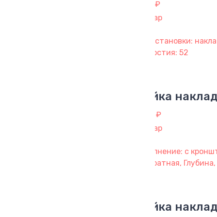
1 018 ₽
1 товар
Тип установки: накла
отверстия: 52
Мойка наклад
1 983 ₽
1 товар
Исполнение: с кронш
квадратная, Глубина,
Мойка наклад