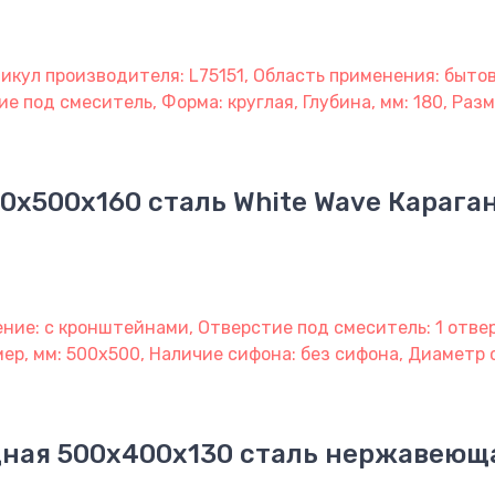
икул производителя: L75151, Область применения: бытов
е под смеситель, Форма: круглая, Глубина, мм: 180, Разм
0х500х160 сталь White Wave Карага
ение: с кронштейнами, Отверстие под смеситель: 1 отве
змер, мм: 500х500, Наличие сифона: без сифона, Диаметр
ная 500х400х130 сталь нержавеющ