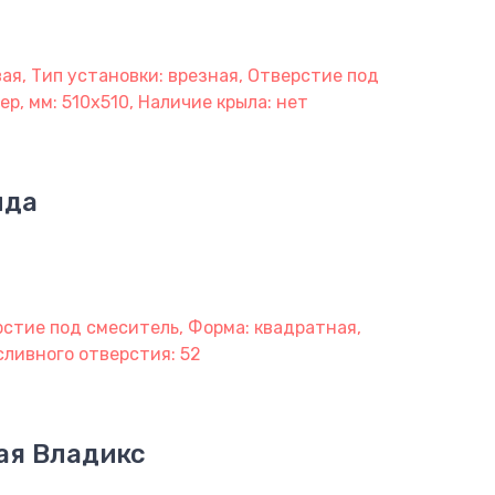
ая, Тип установки: врезная, Отверстие под
ер, мм: 510х510, Наличие крыла: нет
нда
рстие под смеситель, Форма: квадратная,
 сливного отверстия: 52
ая Владикс