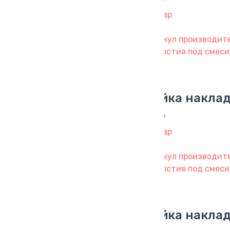
844 ₽
1 товар
Артикул производител
отверстия под смесит
Мойка наклад
999 ₽
1 товар
Артикул производител
отверстие под смесит
Мойка наклад