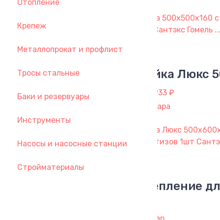
Отопление
Мойка 500х500х160 с
Крепеж
1шт Сантэкс Гомель ..
Металлопрокат и профлист
Мойка Люкс 5
Тросы стальные
от 1 933 ₽
Баки и резервуары
2 товара
Инструменты
Мойка Люкс 500х600х
б/метизов 1шт Сантэкс
Насосы и насосные станции
Стройматериалы
Крепление дл
54 ₽
1 товар