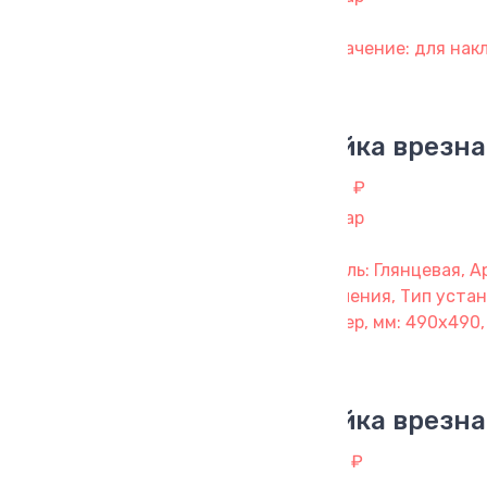
Назначение: для накл
Мойка врезна
3 482 ₽
1 товар
Модель: Глянцевая, А
крепления, Тип устан
Размер, мм: 490х490,
Мойка врезна
3 772 ₽