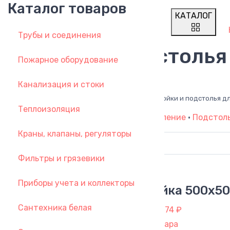
Каталог товаров
КАТАЛОГ
Трубы и соединения
Мойки и подстолья
Пожарное оборудование
Канализация и стоки
Главная
Сантехника белая
Мойки и подстолья дл
Теплоизоляция
Все подразделы
•
Мойка
•
Крепление
•
Подстол
Краны, клапаны, регуляторы
Фильтры и грязевики
Приборы учета и коллекторы
Мойка 500х50
Сантехника белая
от 1 774 ₽
2 товара